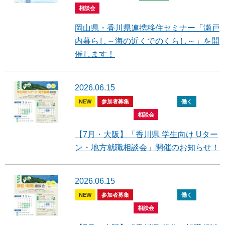
相談会
岡山県・香川県連携移住セミナー「瀬戸
内暮らし～海の近くでのくらし～」を開
催します！
2026.06.15
NEW
参加者募集
全般
住む
働く
暮らす
開催報告
相談会
【7月・大阪】「香川県 学生向け Uター
ン・地方就職相談会」開催のお知らせ！
2026.06.15
NEW
参加者募集
全般
住む
働く
暮らす
開催報告
相談会