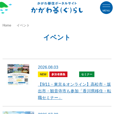
MENU
Home
イベント
イベント
2026.08.03
NEW
参加者募集
全般
セミナー
【9/11・東京＆オンライン】高松市・坂
出市・観音寺市も参加「香川県移住・転
職セミナー」