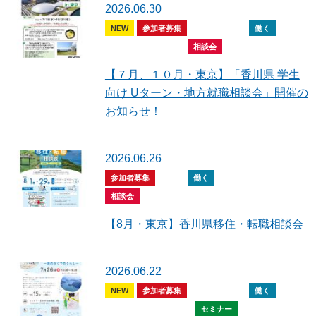
2026.06.30
NEW
参加者募集
全般
住む
働く
暮らす
開催報告
相談会
【７月、１０月・東京】「香川県 学生
向け Uターン・地方就職相談会」開催の
お知らせ！
2026.06.26
参加者募集
住む
働く
暮らす
開催報告
相談会
【8月・東京】香川県移住・転職相談会
2026.06.22
NEW
参加者募集
全般
住む
働く
暮らす
移住体験談
セミナー
開催報告