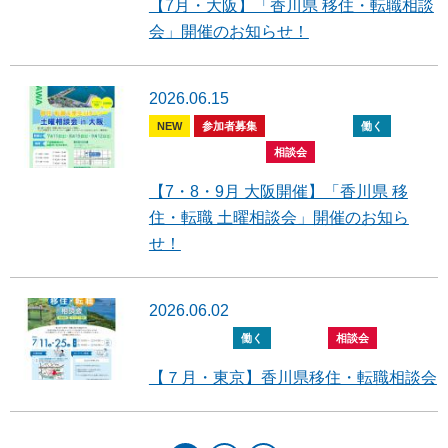
【7月・大阪】「香川県 移住・転職相談
会」開催のお知らせ！
2026.06.15
NEW
参加者募集
全般
住む
働く
暮らす
開催報告
相談会
【7・8・9月 大阪開催】「香川県 移
住・転職 土曜相談会」開催のお知ら
せ！
2026.06.02
全般
住む
働く
暮らす
相談会
【７月・東京】香川県移住・転職相談会