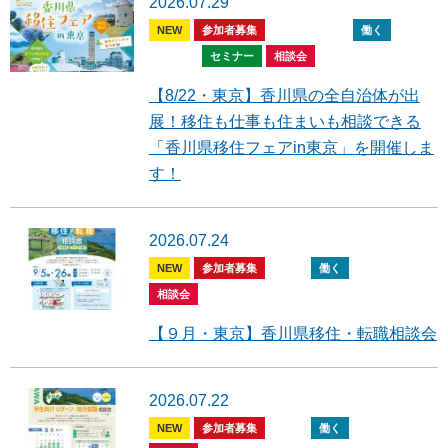
2026.07.29
NEW
参加者募集
全般
住む
働く
暮らす
セミナー
相談会
【8/22・東京】香川県の全自治体が出
展！移住も仕事も住まいも相談できる
「香川県移住フェアin東京」を開催しま
す！
2026.07.24
NEW
参加者募集
住む
働く
暮らす
相談会
【９月・東京】香川県移住・転職相談会
2026.07.22
NEW
参加者募集
住む
働く
暮らす