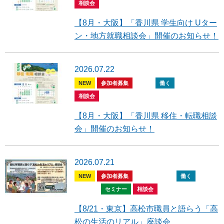
相談会
【8月・大阪】「香川県 学生向け Uター
ン・地方就職相談会」開催のお知らせ！
2026.07.22
NEW
参加者募集
住む
働く
暮らす
相談会
【8月・大阪】「香川県 移住・転職相談
会」開催のお知らせ！
2026.07.21
NEW
参加者募集
全般
住む
働く
暮らす
セミナー
相談会
【8/21・東京】高松市職員と語らう「高
松の生活のリアル」座談会