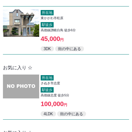
所在地
東かがわ市松原
駅徒歩
高徳線讃岐白鳥 徒歩6分
45,000
円
3DK
街の中にある
お気に入り ☆
所在地
さぬき市志度
駅徒歩
高徳線志度 徒歩5分
100,000
円
4LDK
街の中にある