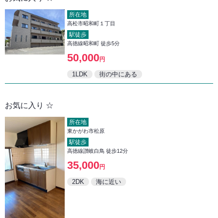
所在地
高松市昭和町１丁目
駅徒歩
高徳線昭和町 徒歩5分
50,000
円
1LDK
街の中にある
お気に入り ☆
所在地
東かがわ市松原
駅徒歩
高徳線讃岐白鳥 徒歩12分
35,000
円
2DK
海に近い