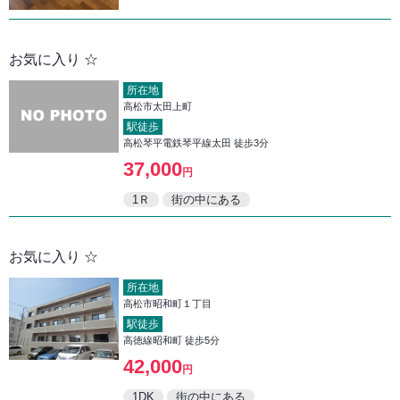
お気に入り ☆
所在地
高松市太田上町
駅徒歩
高松琴平電鉄琴平線太田 徒歩3分
37,000
円
1Ｒ
街の中にある
お気に入り ☆
所在地
高松市昭和町１丁目
駅徒歩
高徳線昭和町 徒歩5分
42,000
円
1DK
街の中にある