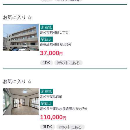
お気に入り ☆
所在地
高松市昭和町１丁目
駅徒歩
高徳線昭和町 徒歩5分
37,000
円
1DK
街の中にある
お気に入り ☆
所在地
高松市屋島西町
駅徒歩
高松琴平電鉄志度線潟元 徒歩7分
110,000
円
3LDK
街の中にある