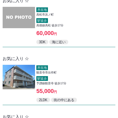
お気に入り ☆
所在地
高松市浜ノ町
駅徒歩
高徳線高松 徒歩17分
60,000
円
3DK
海に近い
お気に入り ☆
所在地
観音寺市出作町
駅徒歩
予讃線観音寺 徒歩17分
55,000
円
2LDK
街の中にある
お気に入り ☆